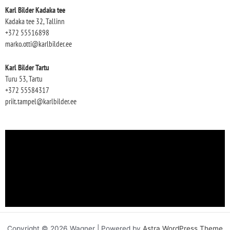
Karl Bilder Kadaka tee
Kadaka tee 32, Tallinn
+372 55516898
marko.otti@karlbilder.ee
Karl Bilder Tartu
Turu 53, Tartu
+372 55584317
priit.tampel@karlbilder.ee
Copyright © 2026 Wagner | Powered by
Astra WordPress Theme