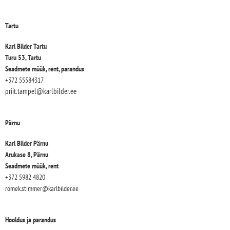
Tartu
Karl Bilder Tartu
Turu 53, Tartu
Seadmete müük, rent, parandus
+372 55584317
priit.tampel@karlbilder.ee
Pärnu
Karl Bilder Pärnu
Arukase 8, Pärnu
Seadmete müük, rent
+372 5982 4820
romek.stimmer@karlbilder.ee
Hooldus ja parandus