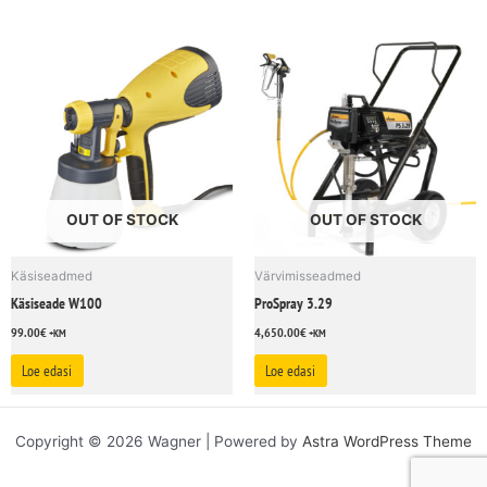
OUT OF STOCK
OUT OF STOCK
Käsiseadmed
Värvimisseadmed
Käsiseade W100
ProSpray 3.29
99.00
€
4,650.00
€
+KM
+KM
Loe edasi
Loe edasi
Copyright © 2026 Wagner | Powered by
Astra WordPress Theme