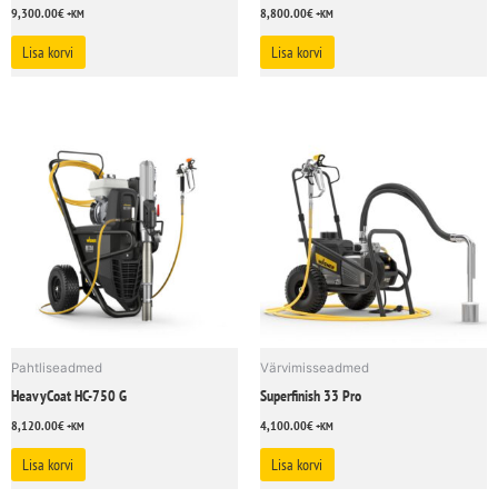
9,300.00
€
8,800.00
€
+KM
+KM
Lisa korvi
Lisa korvi
Pahtliseadmed
Värvimisseadmed
HeavyCoat HC-750 G
Superfinish 33 Pro
8,120.00
€
4,100.00
€
+KM
+KM
Lisa korvi
Lisa korvi