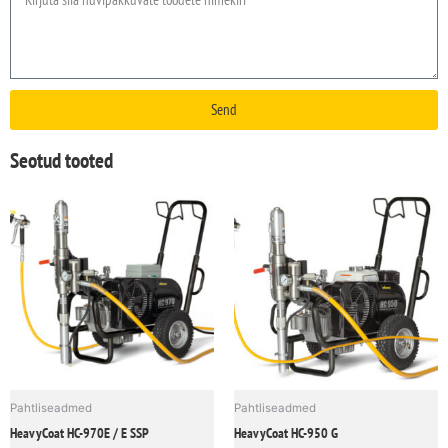
Send
Seotud tooted
Pahtliseadmed
Pahtliseadmed
HeavyCoat HC-970E / E SSP
HeavyCoat HC-950 G