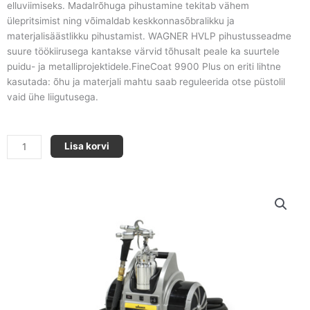
elluviimiseks. Madalrõhuga pihustamine tekitab vähem
ülepritsimist ning võimaldab keskkonnasõbralikku ja
materjalisäästlikku pihustamist. WAGNER HVLP pihustusseadme
suure töökiirusega kantakse värvid tõhusalt peale ka suurtele
puidu- ja metalliprojektidele.FineCoat 9900 Plus on eriti lihtne
kasutada: õhu ja materjali mahtu saab reguleerida otse püstolil
vaid ühe liigutusega.
Käsiseade
Lisa korvi
HVLP
FineCoat
9900
kogus