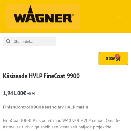
Skip
to
content
Search
Search
0
Cart
0.00
€
Käsiseade HVLP FineCoat 9900
1,941.00
€
+KM
FinishControl 9900 k
äeshoitav HVLP masin
FineCoat 9900 Plus on võimas WAGNER HVLP seade. Oma 5-
astmelise turbiiniga sobib see ideaalselt paljude projektide