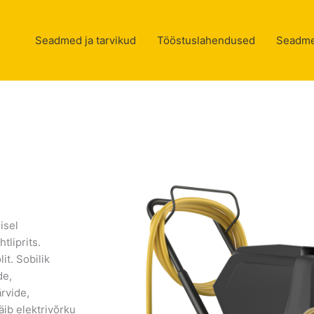
Seadmed ja tarvikud
Tööstuslahendused
Seadme
isel
tliprits.
t. Sobilik
de,
rvide,
ib elektrivõrku