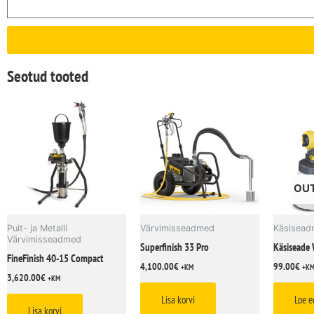
Seotud tooted
OUT
Puit- ja Metalli
Värvimisseadmed
Käsisea
Värvimisseadmed
Superfinish 33 Pro
Käsiseade
FineFinish 40-15 Compact
4,100.00
€
99.00
€
+KM
+K
3,620.00
€
+KM
Lisa korvi
Loe e
Lisa korvi