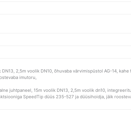
 DN13, 2,5m voolik DN10, õhuvaba värvimispüstol AG-14, kahe
oostevaba imutoru,
lne juhtpaneel, 15m voolik DN13, 2,5m voolik dn10, integreeritu
ktsiooniga SpeedTip düüs 235-527 ja düüsihoidja, jäik roostevaba