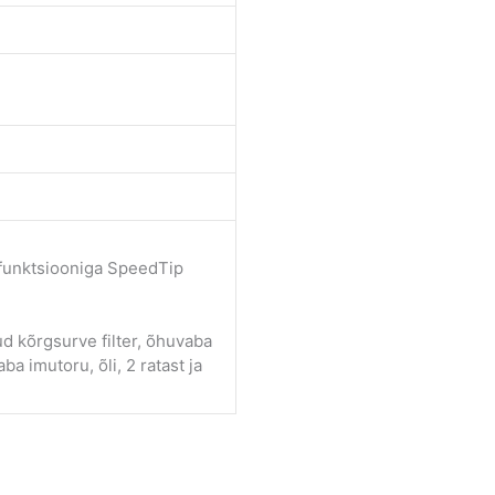
 funktsiooniga SpeedTip
d kõrgsurve filter, õhuvaba
 imutoru, õli, 2 ratast ja