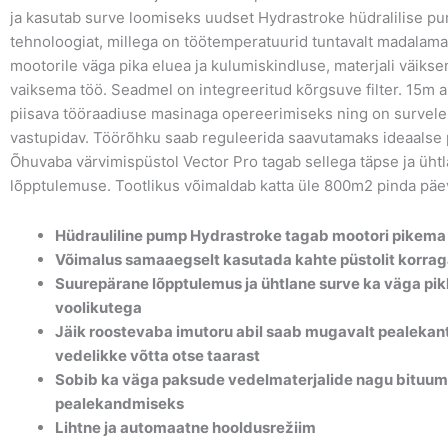
ja kasutab surve loomiseks uudset Hydrastroke hüdralilise p
tehnoloogiat, millega on töötemperatuurid tuntavalt madalam
mootorile väga pika eluea ja kulumiskindluse, materjali väikse
vaiksema töö. Seadmel on integreeritud kõrgsuve filter. 15m 
piisava tööraadiuse masinaga opereerimiseks ning on survele
vastupidav. Töörõhku saab reguleerida saavutamaks ideaalse 
Õhuvaba värvimispüstol Vector Pro tagab sellega täpse ja üht
lõpptulemuse. Tootlikus võimaldab katta üle 800m2 pinda päe
Hüdrauliline pump Hydrastroke tagab mootori pikema
Võimalus samaaegselt kasutada kahte püstolit korra
Suurepärane lõpptulemus ja ühtlane surve ka väga pi
voolikutega
Jäik roostevaba imutoru abil saab mugavalt pealekan
vedelikke võtta otse taarast
Sobib ka väga paksude vedelmaterjalide nagu bituum
pealekandmiseks
Lihtne ja automaatne hooldusrežiim