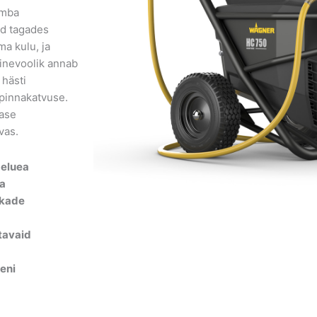
umba
ad tagades
ma kulu, ja
ainevoolik annab
 hästi
pinnakatvuse.
lase
vas.
 eluea
ga
kkade
tavaid
eni