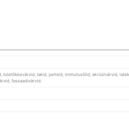
id, tuletõkkevärvid, lakid, peitsid, immutusõlid, akrüülvärvid, lat
ärvid, fassaadivärvid.