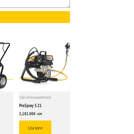
Värvimisseadmed
ProSpray 3.21
2,182.00
€
+KM
Lisa korvi