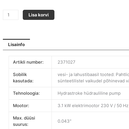
HeavyCoat
Lisa korvi
HC-
750
E
kogus
Lisainfo
Artikli number:
2371027
Sobilik
vesi- ja lahustibaasil tooted: Pahtl
kasutada:
sünteetilistel vaikudel põhinevad v
Tehnoloogia:
Hydrastroke hüdrauliline pump
Mootor:
3.1 kW elektrimootor 230 V / 50 Hz
Max. düüsi
0.043"
suurus: