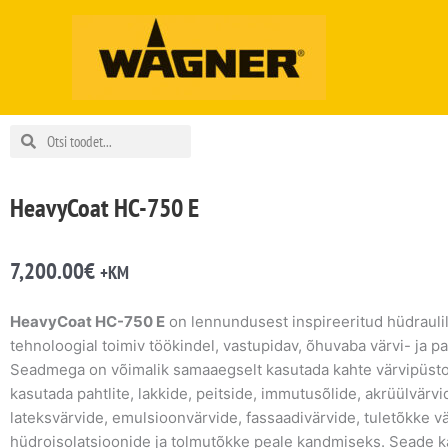
Skip
to
content
Search
Search
HeavyCoat HC-750 E
7,200.00
€
+KM
HeavyCoat HC-750 E
on lennundusest inspireeritud hüdraulil
tehnoloogial toimiv töökindel, vastupidav, õhuvaba värvi- ja pah
Seadmega on võimalik samaaegselt kasutada kahte värvipüstoli
kasutada pahtlite, lakkide, peitside, immutusõlide, akrüülvärvi
lateksvärvide, emulsioonvärvide, fassaadivärvide, tuletõkke vä
hüdroisolatsioonide ja tolmutõkke peale kandmiseks. Seade kä