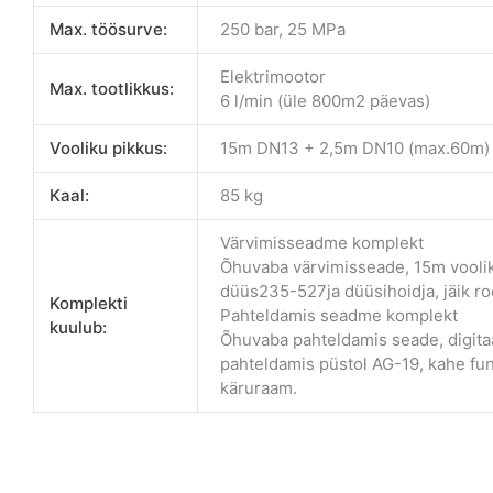
Max. töösurve:
250 bar, 25 MPa
Elektrimootor
Max. tootlikkus:
6 l/min (üle 800m2 päevas)
Vooliku pikkus:
15m DN13 + 2,5m DN10 (max.60m)
Kaal:
85 kg
Värvimisseadme komplekt
Õhuvaba värvimisseade, 15m voolik
düüs235-527ja düüsihoidja, jäik r
Komplekti
Pahteldamis seadme komplekt
kuulub:
Õhuvaba pahteldamis seade, digitaa
pahteldamis püstol AG-19, kahe fun
käruraam.