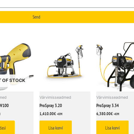
Send
 OF STOCK
dmed
Värvimisseadmed
Värvimisseadmed
 W100
ProSpray 3.20
ProSpray 3.34
1,410.00
€
6,380.00
€
M
+KM
+KM
dasi
Lisa korvi
Lisa korvi