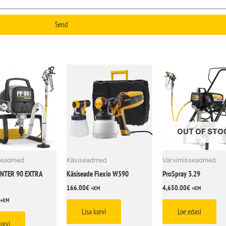
Send
OUT OF STO
seadmed
Käsiseadmed
Värvimisseadmed
NTER 90 EXTRA
Käsiseade Flexio W590
ProSpray 3.29
166.00
€
4,650.00
€
+KM
+KM
+KM
Lisa korvi
Loe edasi
korvi