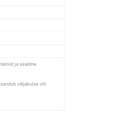
stamist ja seadme
isandub väljakutse või