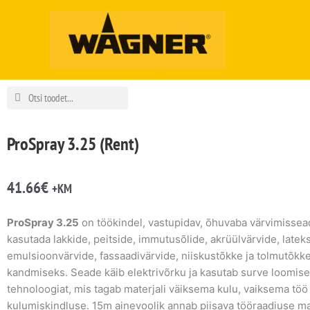
Skip
to
content
Search
Search
ProSpray 3.25 (Rent)
41.66
€
+KM
ProSpray 3.25
on töökindel, vastupidav, õhuvaba värvimissead
kasutada lakkide, peitside, immutusõlide, akrüülvärvide, latek
emulsioonvärvide, fassaadivärvide, niiskustõkke ja tolmutõkk
kandmiseks. Seade käib elektrivõrku ja kasutab surve loomi
tehnoloogiat, mis tagab materjali väiksema kulu, vaiksema töö
kulumiskindluse. 15m ainevoolik annab piisava tööraadiuse m