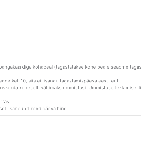
 pangakaardiga kohapeal (tagastatakse kohe peale seadme taga
nne kell 10, siis ei lisandu tagastamispäeva eest renti.
uskorda koheselt, vältimaks ummistusi. Ummistuse tekkimisel l
rras.
el lisandub 1 rendipäeva hind.