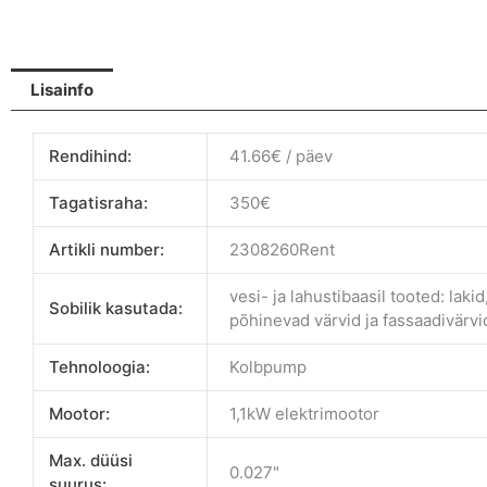
(Rent)
kogus
Lisainfo
Rendihind:
41.66€ / päev
Tagatisraha:
350€
Artikli number:
2308260Rent
vesi- ja lahustibaasil tooted: laki
Sobilik kasutada:
põhinevad värvid ja fassaadivärvi
Tehnoloogia:
Kolbpump
Mootor:
1,1kW elektrimootor
Max. düüsi
0.027"
suurus: