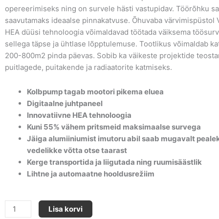
opereerimiseks ning on survele hästi vastupidav. Töörõhku s
saavutamaks ideaalse pinnakatvuse. Õhuvaba värvimispüstol V
HEA düüsi tehnoloogia võimaldavad töötada väiksema töösurv
sellega täpse ja ühtlase lõpptulemuse. Tootlikus võimaldab k
200-800m2 pinda päevas. Sobib ka väikeste projektide teosta
puitlagede, puitakende ja radiaatorite katmiseks.
Kolbpump tagab mootori pikema eluea
Digitaalne juhtpaneel
Innovatiivne HEA tehnoloogia
Kuni 55% vähem pritsmeid maksimaalse survega
Jäiga alumiiniumist imutoru abil saab mugavalt peale
vedelikke võtta otse taarast
Kerge transportida ja liigutada ning ruumisäästlik
Lihtne ja automaatne hooldusrežiim
ProSpray
Lisa korvi
3.25