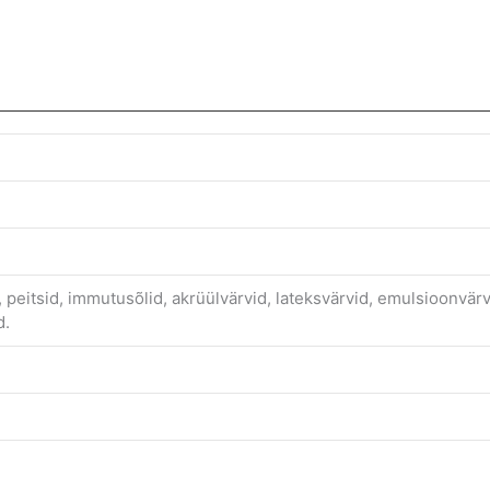
d, peitsid, immutusõlid, akrüülvärvid, lateksvärvid, emulsioonvärv
d.