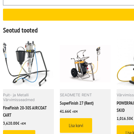
Seotud tooted
Puit- ja Metalli
SEADMETE RENT
Värvimis
Värvimisseadmed
SuperFinish 27 (Rent)
POWERPAI
FineFinish 20-30S AIRCOAT
SKID
41.66
€
+KM
CART
1,016.50
€
3,620.00
€
+KM
Lisa korvi
Lisa 