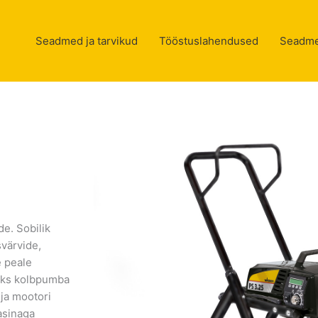
Seadmed ja tarvikud
Tööstuslahendused
Seadme
e. Sobilik
svärvide,
e peale
seks kolbpumba
 ja mootori
asinaga