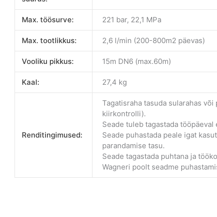
Max. töösurve:
221 bar, 22,1 MPa
Max. tootlikkus:
2,6 l/min (200-800m2 päevas)
Vooliku pikkus:
15m DN6 (max.60m)
Kaal:
27,4 kg
Tagatisraha tasuda sularahas või
kiirkontrolli).
Seade tuleb tagastada tööpäeval e
Renditingimused:
Seade puhastada peale igat kasut
parandamise tasu.
Seade tagastada puhtana ja tööko
Wagneri poolt seadme puhastamis