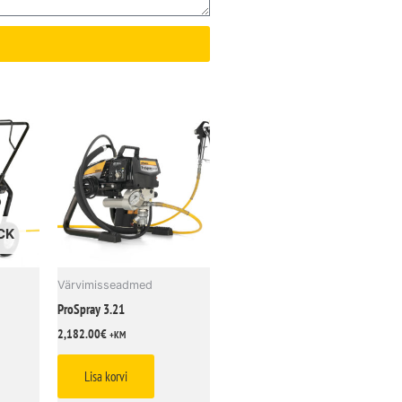
CK
Värvimisseadmed
ProSpray 3.21
2,182.00
€
+KM
Lisa korvi