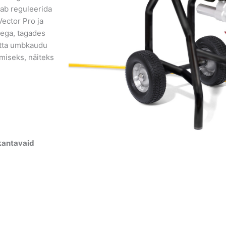
aab reguleerida
ector Pro ja
ega, tagades
atta umbkaudu
miseks, näiteks
kantavaid