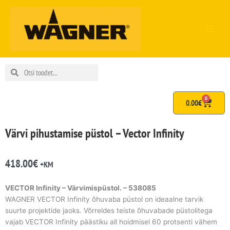
Skip
to
content
Search
Search
0
Cart
0.00
€
Värvi pihustamise püstol – Vector Infinity
418.00
€
+KM
VECTOR Infinity – Värvimispüstol. – 538085
WAGNER VECTOR Infinity õhuvaba püstol on ideaalne tarvik
suurte projektide jaoks. Võrreldes teiste õhuvabade püstolitega
vajab VECTOR Infinity päästiku all hoidmisel 60 protsenti vähem