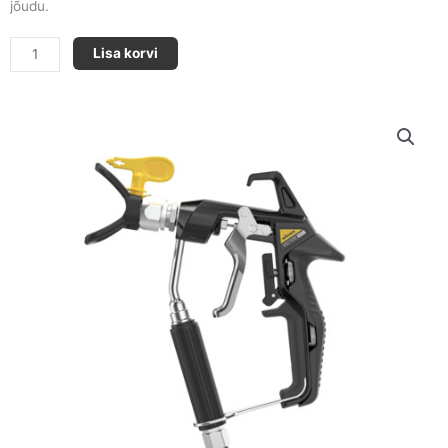
jõudu.
Värvi
Lisa korvi
pihustamise
püstol
-
Vector
Infinity
kogus