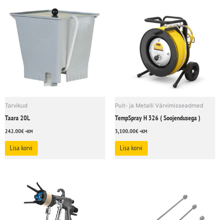
Tarvikud
Puit- ja Metalli Värvimisseadmed
Taara 20L
TempSpray H 326 ( Soojendusega )
242.00
€
3,100.00
€
+KM
+KM
Lisa korvi
Lisa korvi
This
product
has
multiple