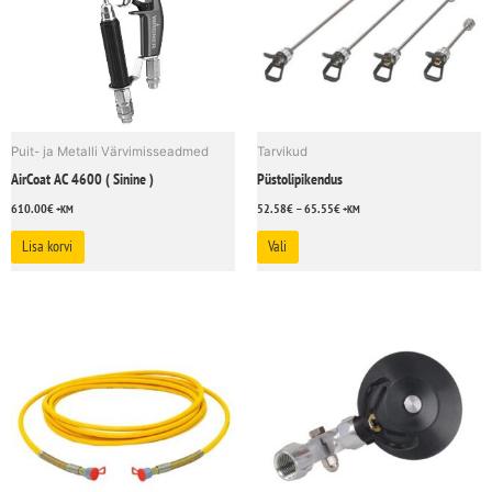
variants.
The
options
may
be
chosen
Puit- ja Metalli Värvimisseadmed
Tarvikud
on
AirCoat AC 4600 ( Sinine )
Püstolipikendus
the
610.00
€
52.58
€
–
65.55
€
product
+KM
+KM
page
Lisa korvi
Vali
This
product
has
multiple
variants.
The
options