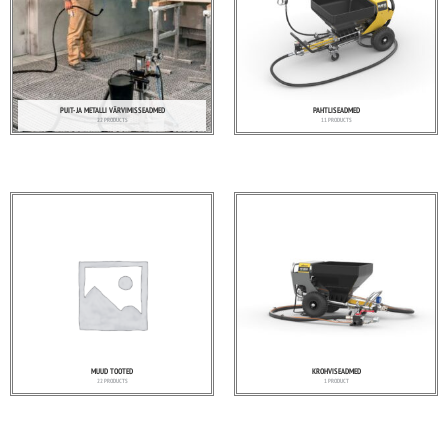
PUIT- JA METALLI VÄRVIMISSEADMED
PAHTLISEADMED
22 PRODUCTS
11 PRODUCTS
MUUD TOOTED
KROHVISEADMED
22 PRODUCTS
1 PRODUCT