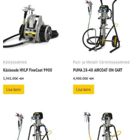
Käsiseadmed
Puit- ja Metalli Värvimisseadmed
Käsiseade HVLP FineCoat 9900
PUMA 28-40 AIRCOAT ON CART
1,941.00
€
4,900.00
€
+KM
+KM
Lisa korvi
Lisa korvi