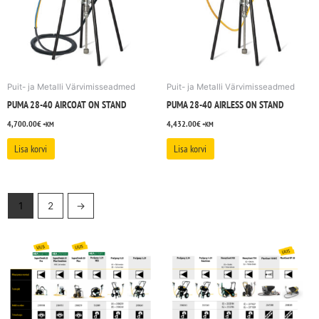
Puit- ja Metalli Värvimisseadmed
Puit- ja Metalli Värvimisseadmed
PUMA 28-40 AIRCOAT ON STAND
PUMA 28-40 AIRLESS ON STAND
4,700.00
€
4,432.00
€
+KM
+KM
Lisa korvi
Lisa korvi
1
2
→