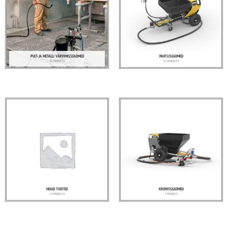
PUIT- JA METALLI VÄRVIMISSEADMED
PAHTLISEADMED
22 PRODUCTS
11 PRODUCTS
MUUD TOOTED
KROHVISEADMED
22 PRODUCTS
1 PRODUCT