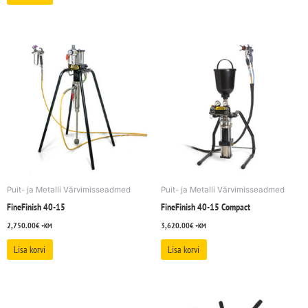
Puit- ja Metalli Värvimisseadmed
Puit- ja Metalli Värvimisseadmed
FineFinish 40-15
FineFinish 40-15 Compact
2,750.00
€
3,620.00
€
+KM
+KM
Lisa korvi
Lisa korvi