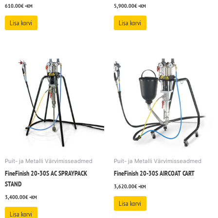
610.00
€
5,900.00
€
+KM
+KM
Lisa korvi
Lisa korvi
Puit- ja Metalli Värvimisseadmed
Puit- ja Metalli Värvimisseadmed
FineFinish 20-30S AC SPRAYPACK
FineFinish 20-30S AIRCOAT CART
STAND
3,620.00
€
+KM
3,400.00
€
+KM
Lisa korvi
Lisa korvi