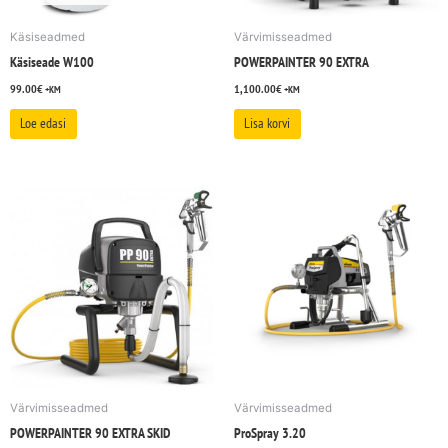
Käsiseadmed
Värvimisseadmed
Käsiseade W100
POWERPAINTER 90 EXTRA
99.00
€
1,100.00
€
+KM
+KM
Loe edasi
Lisa korvi
Värvimisseadmed
Värvimisseadmed
POWERPAINTER 90 EXTRA SKID
ProSpray 3.20