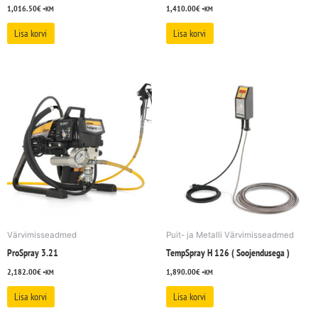
1,016.50
€
1,410.00
€
+KM
+KM
Lisa korvi
Lisa korvi
Värvimisseadmed
Puit- ja Metalli Värvimisseadmed
ProSpray 3.21
TempSpray H 126 ( Soojendusega )
2,182.00
€
1,890.00
€
+KM
+KM
Lisa korvi
Lisa korvi