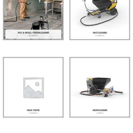
PUIT- JA METALLI VÄRVIMISSEADMED
PAHTLISEADMED
22 PRODUCTS
11 PRODUCTS
MUUD TOOTED
KROHVISEADMED
22 PRODUCTS
1 PRODUCT