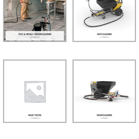
PUIT- JA METALLI VÄRVIMISSEADMED
PAHTLISEADMED
22 PRODUCTS
11 PRODUCTS
MUUD TOOTED
KROHVISEADMED
22 PRODUCTS
1 PRODUCT