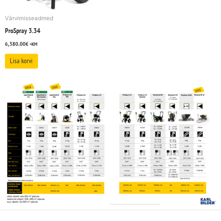
Värvimisseadmed
ProSpray 3.34
6,380.00
€
+KM
Lisa korvi