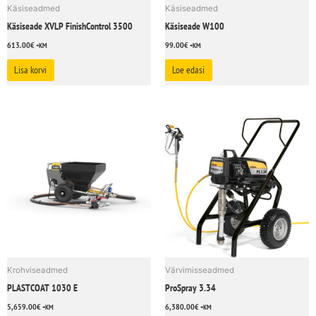
Käsiseadmed
Käsiseadmed
Käsiseade XVLP FinishControl 3500
Käsiseade W100
613.00
€
99.00
€
+KM
+KM
Lisa korvi
Loe edasi
Krohviseadmed
Värvimisseadmed
PLASTCOAT 1030 E
ProSpray 3.34
5,659.00
€
6,380.00
€
+KM
+KM