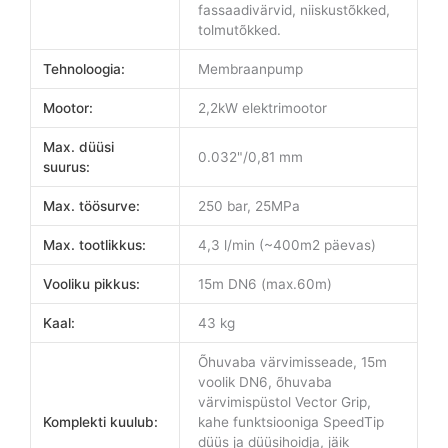
fassaadivärvid, niiskustõkked,
tolmutõkked.
Tehnoloogia:
Membraanpump
Mootor:
2,2kW elektrimootor
Max. düüsi
0.032"/0,81 mm
suurus:
Max. töösurve:
250 bar, 25MPa
Max. tootlikkus:
4,3 l/min (~400m2 päevas)
Vooliku pikkus:
15m DN6 (max.60m)
Kaal:
43 kg
Õhuvaba värvimisseade, 15m
voolik DN6, õhuvaba
värvimispüstol Vector Grip,
Komplekti kuulub:
kahe funktsiooniga SpeedTip
düüs ja düüsihoidja, jäik