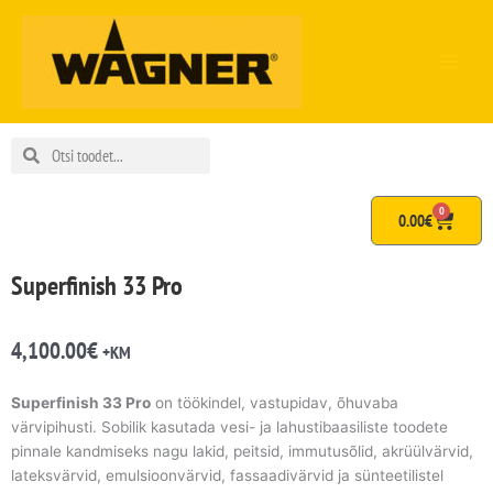
Skip
to
content
Search
Search
0
Cart
0.00
€
Superfinish 33 Pro
4,100.00
€
+KM
Superfinish 33 Pro
on töökindel, vastupidav, õhuvaba
värvipihusti. Sobilik kasutada vesi- ja lahustibaasiliste toodete
pinnale kandmiseks nagu lakid, peitsid, immutusõlid, akrüülvärvid,
lateksvärvid, emulsioonvärvid, fassaadivärvid ja sünteetilistel