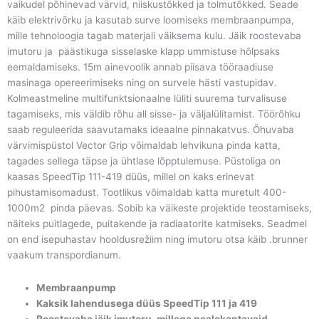
vaikudel põhinevad värvid, niiskustõkked ja tolmutõkked. Seade
käib elektrivõrku ja kasutab surve loomiseks membraanpumpa,
mille tehnoloogia tagab materjali väiksema kulu. Jäik roostevaba
imutoru ja päästikuga sisselaske klapp ummistuse hõlpsaks
eemaldamiseks. 15m ainevoolik annab piisava tööraadiuse
masinaga opereerimiseks ning on survele hästi vastupidav.
Kolmeastmeline multifunktsionaalne lüliti suurema turvalisuse
tagamiseks, mis väldib rõhu all sisse- ja väljalülitamist. Töörõhku
saab reguleerida saavutamaks ideaalne pinnakatvus. Õhuvaba
värvimispüstol Vector Grip võimaldab lehvikuna pinda katta,
tagades sellega täpse ja ühtlase lõpptulemuse. Püstoliga on
kaasas SpeedTip 111-419 düüs, millel on kaks erinevat
pihustamisomadust. Tootlikus võimaldab katta muretult 400-
1000m2 pinda päevas. Sobib ka väikeste projektide teostamiseks,
näiteks puitlagede, puitakende ja radiaatorite katmiseks. Seadmel
on end isepuhastav hooldusrežiim ning imutoru otsa käib .brunner
vaakum transpordianum.
Membraanpump
Kaksik lahendusega düüs SpeedTip 111 ja 419
Roostevaba jäik imutoru, millega pealekantavaid