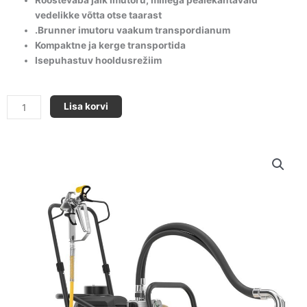
vedelikke võtta otse taarast
.Brunner imutoru vaakum transpordianum
Kompaktne ja kerge transportida
Isepuhastuv hooldusrežiim
Superfinish
Lisa korvi
33
Pro
kogus