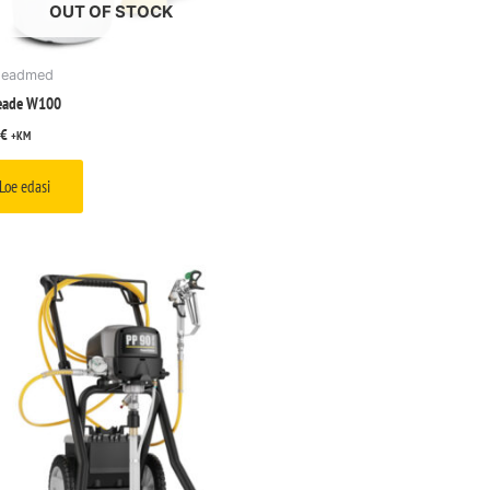
OUT OF STOCK
seadmed
seade W100
€
+KM
Loe edasi