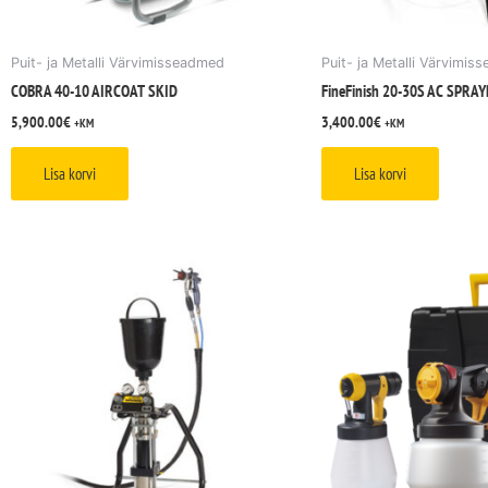
Puit- ja Metalli Värvimisseadmed
Puit- ja Metalli Värvimi
COBRA 40-10 AIRCOAT SKID
FineFinish 20-30S AC SPRA
5,900.00
€
3,400.00
€
+KM
+KM
Lisa korvi
Lisa korvi