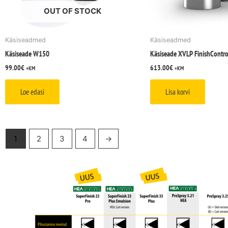
OUT OF STOCK
Käsiseadmed
Käsiseadmed
Käsiseade W150
Käsiseade XVLP FinishContr
99.00
€
613.00
€
+KM
+KM
Loe edasi
Lisa korvi
1
2
3
4
→