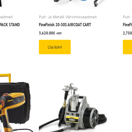
sseadmed
Puit- ja Metalli Värvimisseadmed
Puit-
YPACK STAND
FineFinish 20-30S AIRCOAT CART
FineF
3,620.00
€
2,750
+KM
Lisa korvi