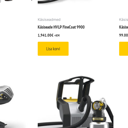
Käsiseadmed
Käsi
Käsiseade HVLP FineCoat 9900
Käsi
1,941.00
€
99.00
+KM
Lisa korvi