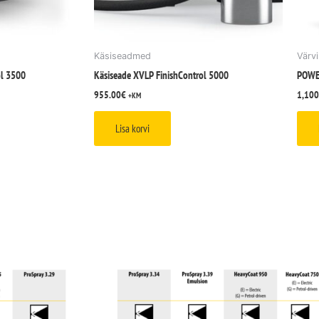
Käsiseadmed
Värv
ol 3500
Käsiseade XVLP FinishControl 5000
POWE
955.00
€
1,100
+KM
Lisa korvi