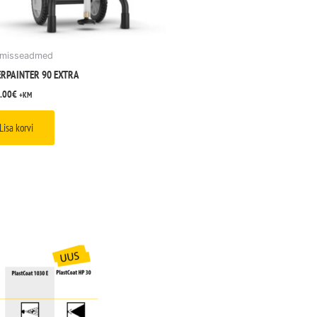
imisseadmed
RPAINTER 90 EXTRA
.00
€
+KM
Lisa korvi