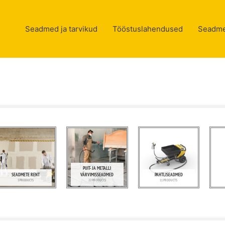
Seadmed ja tarvikud
Tööstuslahendused
Seadme
PUIT- JA METALLI
SEADMETE RENT
VÄRVIMISSEADMED
PAHTLISEADMED
5 PRODUCTS
22 PRODUCTS
11 PRODUCTS