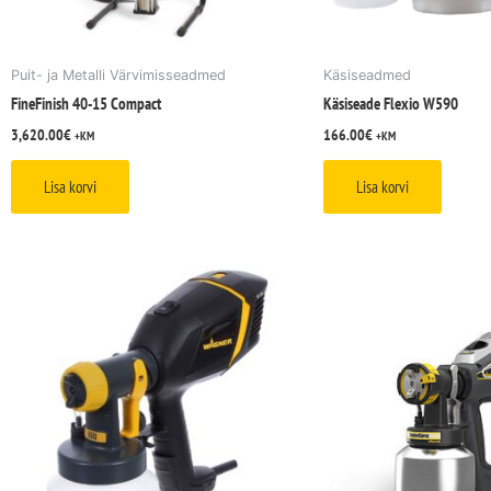
Puit- ja Metalli Värvimisseadmed
Käsiseadmed
FineFinish 40-15 Compact
Käsiseade Flexio W590
3,620.00
€
166.00
€
+KM
+KM
Lisa korvi
Lisa korvi