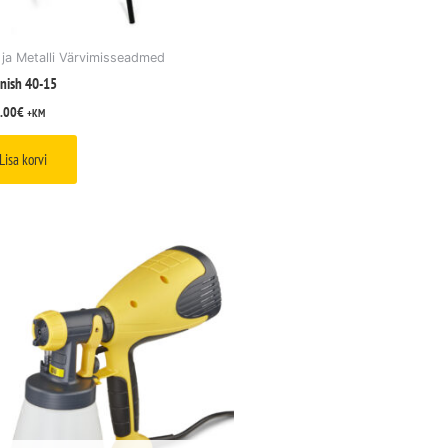
 ja Metalli Värvimisseadmed
inish 40-15
.00
€
+KM
Lisa korvi