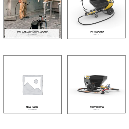
PUIT- JA METALLI VÄRVIMISSEADMED
PAHTLISEADMED
22 PRODUCTS
11 PRODUCTS
MUUD TOOTED
KROHVISEADMED
22 PRODUCTS
1 PRODUCT